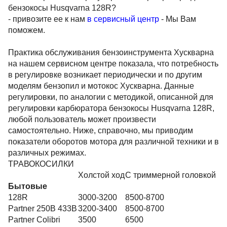
бензокосы Husqvarna 128R?
- привозите ее к нам
в сервисный центр
- Мы Вам
поможем.
Практика обслуживания бензоинструмента Хускварна
на нашем сервисном центре показала, что потребность
в регулировке возникает периодически и по другим
моделям бензопил и мотокос Хускварна. Данные
регулировки, по аналогии с методикой, описанной для
регулировки карбюратора бензокосы Husqvarna 128R,
любой пользователь может произвести
самостоятельно. Ниже, справочно, мы приводим
показатели оборотов мотора для различной техники и в
различных режимах.
ТРАВОКОСИЛКИ
Холстой ход
С триммерной головкой
Бытовые
128R
3000-3200
8500-8700
Partner 250B 433B
3200-3400
8500-8700
Partner Colibri
3500
6500