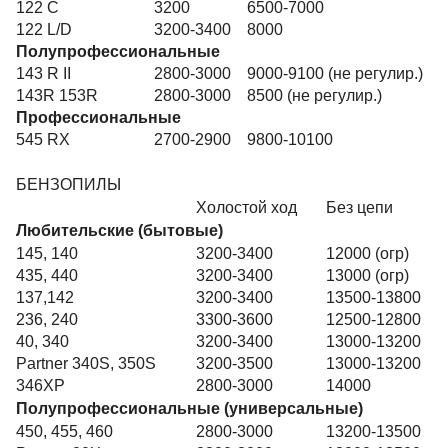
122 C
3200
6500-7000
122 L/D
3200-3400
8000
Полупрофессиональные
143 R II
2800-3000
9000-9100 (не регулир.)
143R 153R
2800-3000
8500 (не регулир.)
Профессиональные
545 RX
2700-2900
9800-10100
БЕНЗОПИЛЫ
Холостой ход
Без цепи
Любительские (бытовые)
145, 140
3200-3400
12000 (огр)
435, 440
3200-3400
13000 (огр)
137,142
3200-3400
13500-13800
236, 240
3300-3600
12500-12800
40, 340
3200-3400
13000-13200
Partner 340S, 350S
3200-3500
13000-13200
346XP
2800-3000
14000
Полупрофессиональные (универсальные)
450, 455, 460
2800-3000
13200-13500